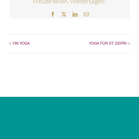
Freude teilen. Weitersagen!
Facebook
Twitter
LinkedIn
E-
Mail
YIN YOGA
YOGA FÜR ST. DEPRI