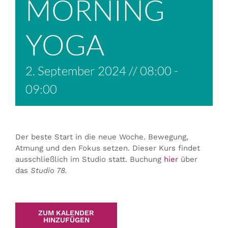
MORNING
YOGA
2. September 2024 // 08:00
-
09:00
Der beste Start in die neue Woche. Bewegung,
Atmung und den Fokus setzen. Dieser Kurs findet
ausschließlich im Studio statt. Buchung
hier
über
das
Studio 78.
ZUM KALENDER
HINZUFÜGEN