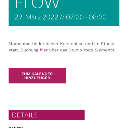
FLOW
29. März 2022 // 07:30
-
08:30
Momentan findet dieser Kurs online und im Studio
statt. Buchung
hier
über das Studio
Yoga Elements.
ZUM KALENDER
HINZUFÜGEN
DETAILS