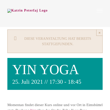
Zum
Inhalt
springen
×
DIESE VERANSTALTUNG HAT BEREITS
STATTGEFUNDEN.
YIN YOGA
25. Juli 2021 // 17:30
-
18:45
Momentan findet dieser Kurs online und vor Ort in Eimsbüttel