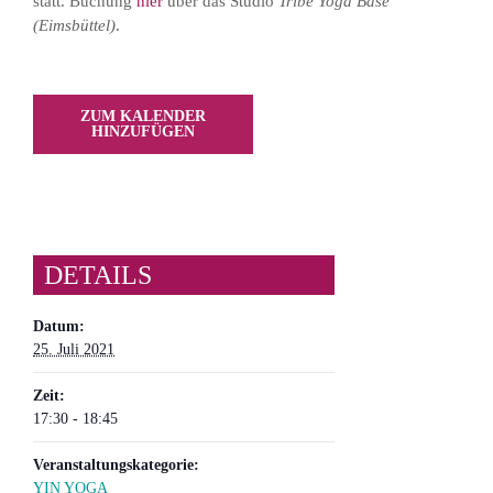
statt. Buchung
hier
über das Studio
Tribe Yoga Base
(Eimsbüttel)
.
ZUM KALENDER
HINZUFÜGEN
DETAILS
Datum:
25. Juli 2021
Zeit:
17:30 - 18:45
Veranstaltungskategorie:
YIN YOGA