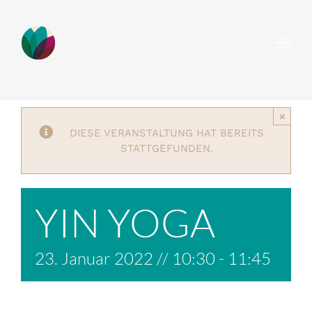
Zum
Inhalt
springen
×
DIESE VERANSTALTUNG HAT BEREITS
STATTGEFUNDEN.
YIN YOGA
23. Januar 2022 // 10:30
-
11:45