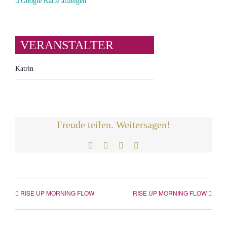
Google Karte anzeigen
VERANSTALTER
Katrin
Freude teilen. Weitersagen!
Facebook
Twitter
LinkedIn
E-
Mail
RISE UP MORNING FLOW
RISE UP MORNING FLOW