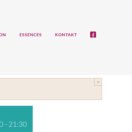
ION
ESSENCES
KONTAKT
×
00
-
21:30