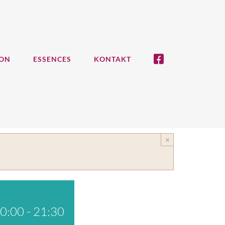
ION
ESSENCES
KONTAKT
×
20:00
-
21:30