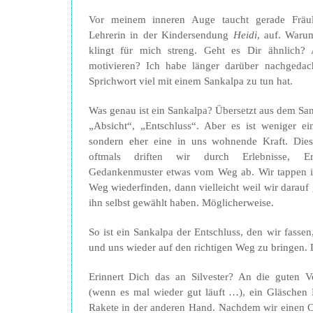
Vor meinem inneren Auge taucht gerade Fräul
Lehrerin in der Kindersendung
Heidi
, auf. Waru
klingt für mich streng. Geht es Dir ähnlich? 
motivieren? Ich habe länger darüber nachgedacht
Sprichwort viel mit einem Sankalpa zu tun hat.
Was genau ist ein Sankalpa? Übersetzt aus dem San
„Absicht“, „Entschluss“. Aber es ist weniger e
sondern eher eine in uns wohnende Kraft. Dies
oftmals driften wir durch Erlebnisse, Er
Gedankenmuster etwas vom Weg ab. Wir tappen 
Weg wiederfinden, dann vielleicht weil wir darauf
ihn selbst gewählt haben. Möglicherweise.
So ist ein Sankalpa der Entschluss, den wir fassen
und uns wieder auf den richtigen Weg zu bringen. 
Erinnert Dich das an Silvester? An die guten 
(wenn es mal wieder gut läuft …), ein Gläschen 
Rakete in der anderen Hand. Nachdem wir einen C