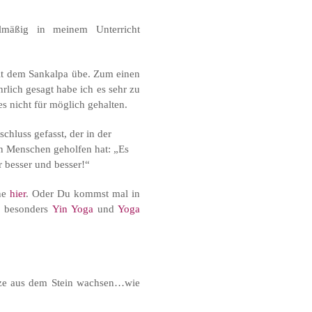
lmäßig in meinem Unterricht
 mit dem Sankalpa übe. Zum einen
rlich gesagt habe ich es sehr zu
es nicht für möglich gehalten.
hluss gefasst, der in der
n Menschen geholfen hat: „Es
r besser und besser!“
ne
hier
. Oder Du kommst mal in
h besonders
Yin Yoga
und
Yoga
anze aus dem Stein wachsen…wie