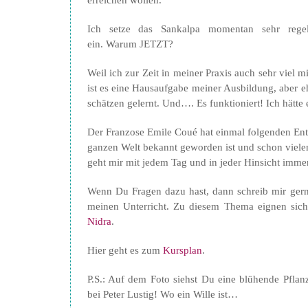
erreichen wollen.
Ich setze das Sankalpa momentan sehr rege
ein. Warum JETZT?
Weil ich zur Zeit in meiner Praxis auch sehr viel
ist es eine Hausaufgabe meiner Ausbildung, aber eh
schätzen gelernt. Und…. Es funktioniert! Ich hätte 
Der Franzose Emile Coué hat einmal folgenden Entsc
ganzen Welt bekannt geworden ist und schon viele
geht mir mit jedem Tag und in jeder Hinsicht imme
Wenn Du Fragen dazu hast, dann schreib mir ger
meinen Unterricht. Zu diesem Thema eignen sic
Nidra
.
Hier geht es zum
Kursplan
.
P.S.: Auf dem Foto siehst Du eine blühende Pfl
bei Peter Lustig! Wo ein Wille ist…