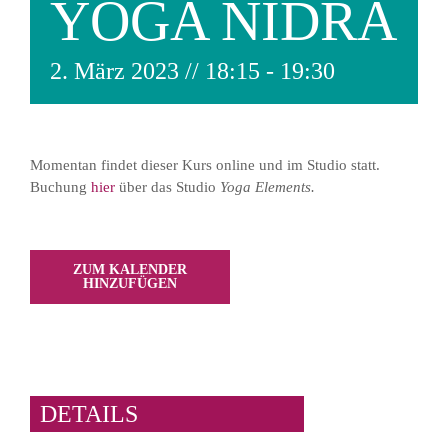
YOGA NIDRA
2. März 2023 // 18:15
-
19:30
Momentan findet dieser Kurs online und im Studio statt.
Buchung
hier
über das Studio
Yoga Elements.
ZUM KALENDER
HINZUFÜGEN
DETAILS