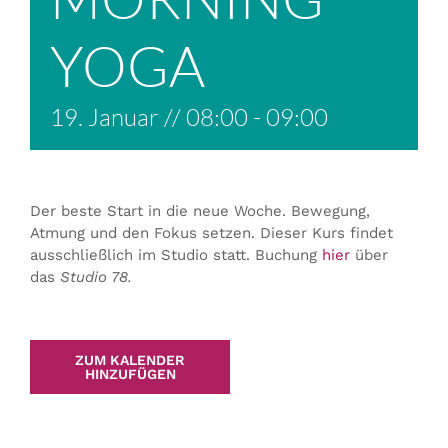
YOGA
19. Januar // 08:00
-
09:00
Der beste Start in die neue Woche. Bewegung,
Atmung und den Fokus setzen. Dieser Kurs findet
ausschließlich im Studio statt. Buchung
hier
über
das
Studio 78.
ZUM KALENDER
HINZUFÜGEN