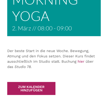
YOGA
2. März // 08:00
-
09:00
Der beste Start in die neue Woche. Bewegung,
Atmung und den Fokus setzen. Dieser Kurs findet
ausschließlich im Studio statt. Buchung
hier
über
das
Studio 78.
ZUM KALENDER
HINZUFÜGEN