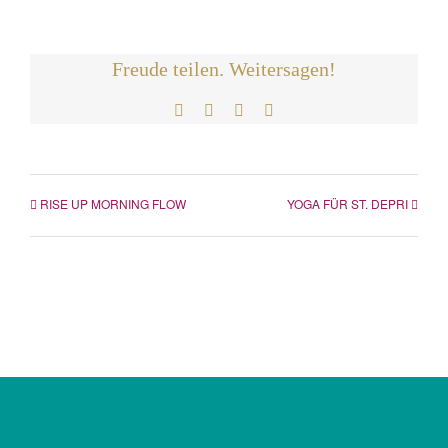
Freude teilen. Weitersagen!
Facebook
Twitter
LinkedIn
E-
Mail
RISE UP MORNING FLOW
YOGA FÜR ST. DEPRI