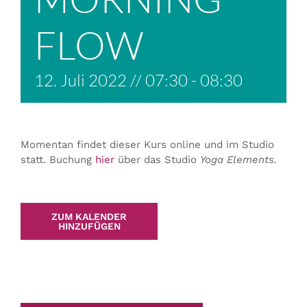
FLOW
12. Juli 2022 // 07:30
-
08:30
Momentan findet dieser Kurs online und im Studio
statt. Buchung
hier
über das Studio
Yoga Elements.
ZUM KALENDER
HINZUFÜGEN