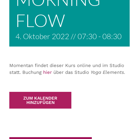
FLOW
4. Oktober 2022 // 07:30
-
08:30
Momentan findet dieser Kurs online und im Studio
statt. Buchung
hier
über das Studio
Yoga Elements.
ZUM KALENDER
HINZUFÜGEN