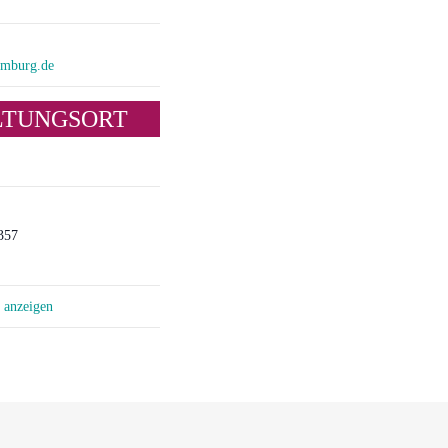
amburg.de
LTUNGSORT
357
e anzeigen