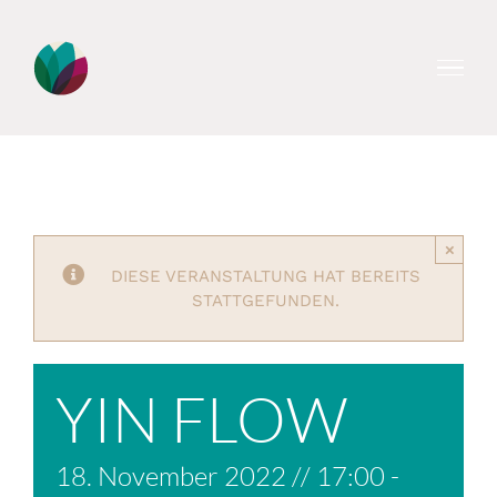
Zum
Inhalt
springen
×
DIESE VERANSTALTUNG HAT BEREITS
STATTGEFUNDEN.
YIN FLOW
18. November 2022 // 17:00
-