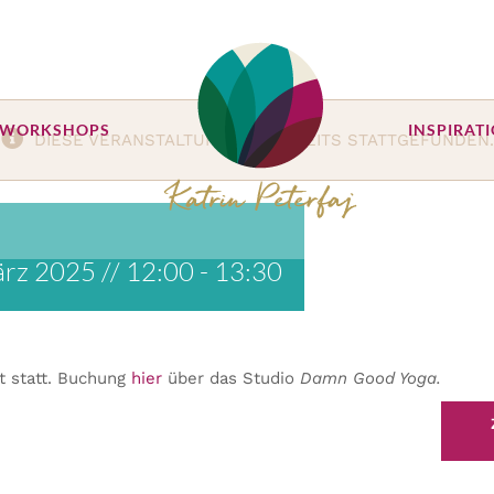
 WORKSHOPS
INSPIRAT
DIESE VERANSTALTUNG HAT BEREITS STATTGEFUNDEN.
rz 2025 // 12:00
-
13:30
t statt. Buchung
hier
über das Studio
Damn Good Yoga.