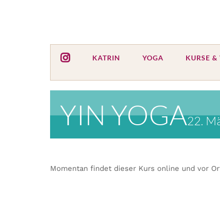
Zum
Inhalt
springen
KATRIN
YOGA
KURSE &
YIN YOGA
22. Mä
Momentan findet dieser Kurs online und vor Or