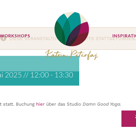
 WORKSHOPS
INSPIRAT
DIESE VERANSTALTUNG HAT BEREITS STATTGEFUNDEN.
i 2025 // 12:00
-
13:30
t statt. Buchung
hier
über das Studio
Damn Good Yoga.