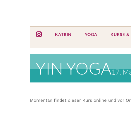
Zum
Inhalt
springen
KATRIN
YOGA
KURSE &
YIN YOGA
17. Ma
Momentan findet dieser Kurs online und vor Or