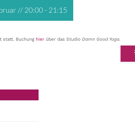
bruar // 20:00
-
21:15
t statt. Buchung
hier
über das Studio
Damn Good Yoga.