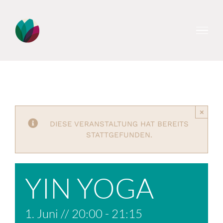
Zum
Inhalt
springen
×
DIESE VERANSTALTUNG HAT BEREITS
STATTGEFUNDEN.
YIN YOGA
1. Juni // 20:00
-
21:15