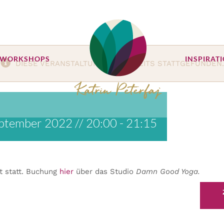
 WORKSHOPS
INSPIRAT
DIESE VERANSTALTUNG HAT BEREITS STATTGEFUNDEN.
ptember 2022 // 20:00
-
21:15
t statt. Buchung
hier
über das Studio
Damn Good Yoga.