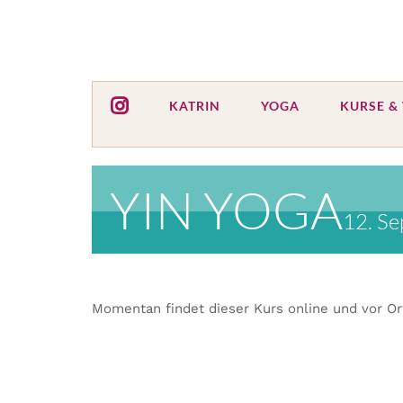
Zum
Inhalt
springen
KATRIN
YOGA
KURSE &
YIN YOGA
12. Se
Momentan findet dieser Kurs online und vor Or