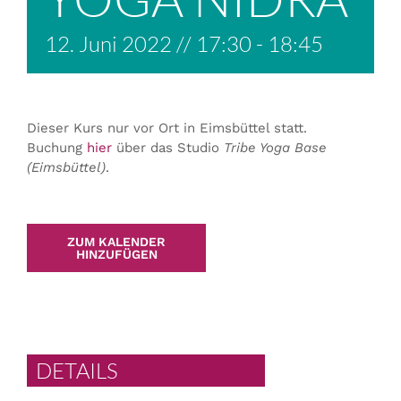
12. Juni 2022 // 17:30
-
18:45
Dieser Kurs nur vor Ort in Eimsbüttel statt.
Buchung
hier
über das Studio
Tribe Yoga Base
(Eimsbüttel)
.
ZUM KALENDER
HINZUFÜGEN
DETAILS