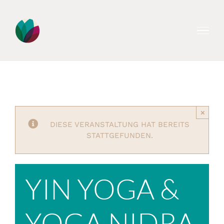
Zum
Inhalt
springen
×
DIESE VERANSTALTUNG HAT BEREITS
STATTGEFUNDEN.
YIN YOGA &
YOGA NIDRA