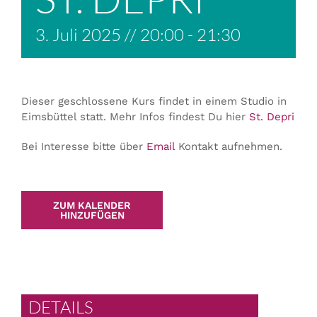
3. Juli 2025 // 20:00
-
21:30
Dieser geschlossene Kurs findet in einem Studio in
Eimsbüttel statt. Mehr Infos findest Du hier
St. Depri
Bei Interesse bitte über
Email
Kontakt aufnehmen.
ZUM KALENDER
HINZUFÜGEN
DETAILS