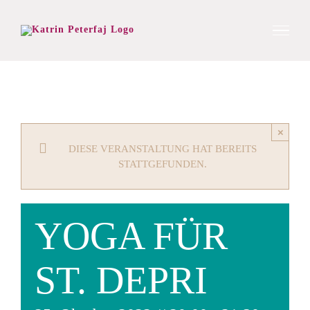
Zum
Inhalt
springen
×
DIESE VERANSTALTUNG HAT BEREITS
STATTGEFUNDEN.
YOGA FÜR
ST. DEPRI